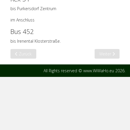
bis Purkersdorf Zentrum
im Anschluss
Bus 452
bis Irenental Klosterstraße.
Vorheriger Beitrag: Wegbeschreibung PKW
Nächster Beitra
Zurück
Weiter
All Rights reserved © www.WiWaHo.eu 2026.