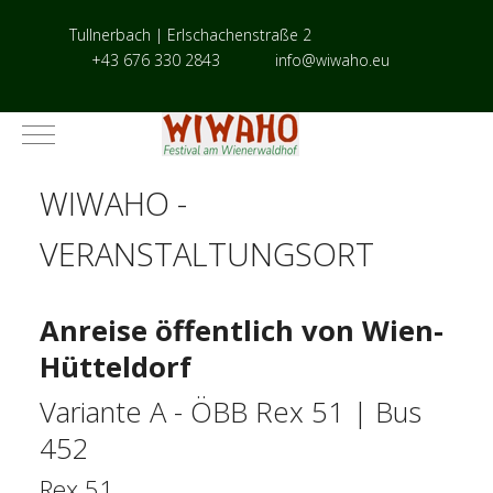
Tullnerbach | Erlschachenstraße 2
+43 676 330 2843
info@wiwaho.eu
Mobile Menu Toggle
WIWAHO -
VERANSTALTUNGSORT
Anreise öffentlich von Wien-
Hütteldorf
Variante A - ÖBB Rex 51 | Bus
452
Rex 51