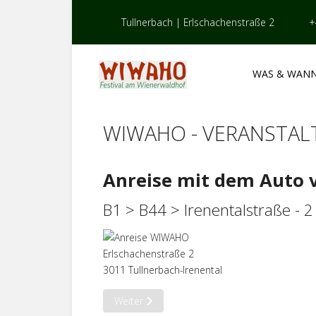
Tullnerbach | Erlschachenstraße 2
+
WAS & WAN
WIWAHO - VERANSTA
Anreise mit dem Auto 
B1 > B44 > Irenentalstraße - 
Erlschachenstraße 2
3011 Tullnerbach-Irenental
Nächster Beitrag: Wegbeschreibung Variante
Weiter