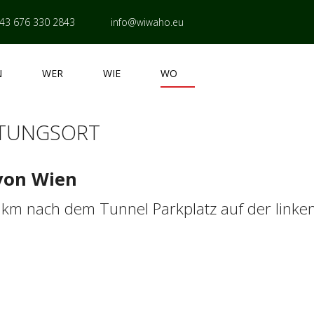
43 676 330 2843
info@wiwaho.eu
N
WER
WIE
WO
LTUNGSORT
von Wien
2 km nach dem Tunnel Parkplatz auf der linken
 A