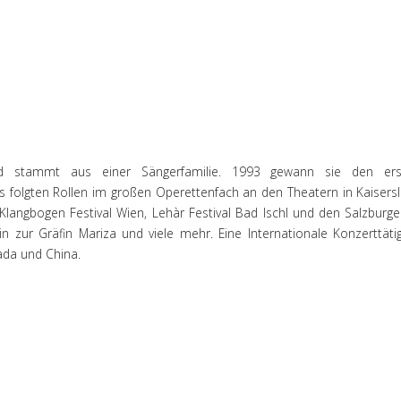
und stammt aus einer Sängerfamilie. 1993 gewann sie den erst
 folgten Rollen im großen Operettenfach an den Theatern in Kaisers
langbogen Festival Wien, Lehàr Festival Bad Ischl und den Salzburger
in zur Gräfin Mariza und viele mehr. Eine Internationale Konzerttäti
ada und China.