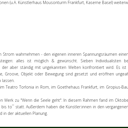
tionen (u.A. Künstlerhaus Mousonturm Frankfurt, Kaserne Basel) weiter
einem Strom wahrnehmen - den eigenen inneren Spannungsräumen eine
nsteigen: alles ist möglich & gewünscht. Sieben Individualisten
 der aber ständig mit ungekannten Welten konfrontiert wird. Es 
, Groove, Objekt oder Bewegung sind gesetzt und eröffnen ungeahn
 lassen.
 im Teatro Torlonia in Rom, im Goethehaus Frankfurt, im Gropius-Ba
eren Werk zu "Wenn die Seele geht". In diesem Rahmen fand im Oktob
bis to¯ statt. Außerdem haben die Künstler:innen in den vergangen
 in der aktuellen Planung.