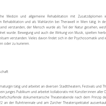
lische Medizin und allgemeine Rehabilitation mit Zusatzdiplomen
Rehabilitation und als Wahlärztin bei Therawell in Wien tätig. In d
ssend verstanden, der Mensch wurde als Teil der Natur gesehen, wesh
net wurde. Bewegung und auch die Wirkung von Musik, spielten hierbe
eilsam verstanden. Vieles davon findet sich in der Psychosomatik und i
n oder zu kurieren.
schaft
amaturgin tätig und arbeitet an diversen Stadttheatern, Festivals und
ein junges Publikum und arbeitet kollaborativ mit Künstler:innen alle
tiefschürfende dokumentarische Theaterabende nach dem Prinzip der “
2022 an der Ruhrtriennale und am Zürcher Theaterspektakel ausverka