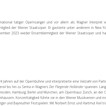
rnational tätiger Opernsänger und vor allem als Wagner Interpret we
tglied der Wiener Staatsoper. Er gastierte unter anderem in New Yor
ptember 2023 wieder Ensemblemitglied der Wiener Staatsoper und ha
 24 Jahren auf der Opernbühne und interpretierte eine Vielzahl von Part
rail
bis hin zu Senta in Wagners
Der Fliegende Holländer
spannen. Lang
Dresden, Hamburg, Berlin und München, am Opernhaus Zürich, an der 
äusern. Konzerttätigkeit führte sie in den Wiener Musikverein und in
ger und Bayreuther Festspielen. Mit Norbert Ernst und Hartmut Keil tr