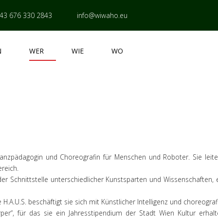
43 676 330 2843
info@wiwaho.eu
N
WER
WIE
WO
, Tanzpädagogin und Choreografin für Menschen und Roboter. Sie leit
ereich.
er Schnittstelle unterschiedlicher Kunstsparten und Wissenschaften, 
e H.A.U.S. beschäftigt sie sich mit Künstlicher Intelligenz und choreog
r“, für das sie ein Jahresstipendium der Stadt Wien Kultur erhalt