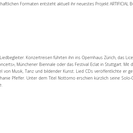
aftlichen Formaten entsteht aktuell ihr neuestes Projekt ARTIFICIAL 
er Liedbegleiter. Konzertreisen führten ihn ins Opernhaus Zürich, das Li
ncerts», Münchener Biennale oder das Festival Eclat in Stuttgart. Mit
 von Musik, Tanz und bildender Kunst. Lied CDs veröffentlichte er g
anie Pfeffer. Unter dem Titel Nottorno erschien kürzlich seine Solo-C
e.