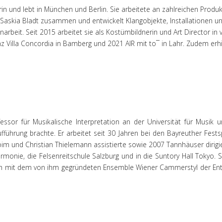
in und lebt in München und Berlin. Sie arbeitete an zahlreichen Produ
in Saskia Bladt zusammen und entwickelt Klangobjekte, Installatione
rbeit. Seit 2015 arbeitet sie als Kostümbildnerin und Art Director in
nz Villa Concordia in Bamberg und 2021 AIR mit to¯ in Lahr. Zudem erh
rofessor für Musikalische Interpretation an der Universität für Musik
führung brachte. Er arbeitet seit 30 Jahren bei den Bayreuther Festspi
im und Christian Thielemann assistierte sowie 2007 Tannhäuser dirigierte
harmonie, die Felsenreitschule Salzburg und in die Suntory Hall Tokyo
ich mit dem von ihm gegründeten Ensemble Wiener Cammerstyl der En