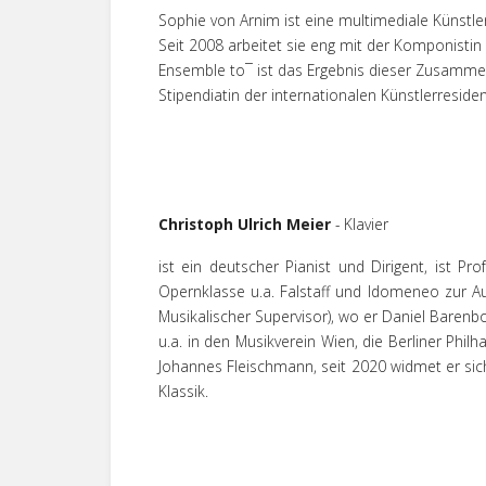
Sophie von Arnim ist eine multimediale Künstler
Seit 2008 arbeitet sie eng mit der Komponist
Ensemble to¯ ist das Ergebnis dieser Zusammena
Stipendiatin der internationalen Künstlerreside
Christoph Ulrich Meier
- Klavier
ist ein deutscher Pianist und Dirigent, ist P
Opernklasse u.a. Falstaff und Idomeneo zur Auf
Musikalischer Supervisor), wo er Daniel Barenbo
u.a. in den Musikverein Wien, die Berliner Phil
Johannes Fleischmann, seit 2020 widmet er s
Klassik.