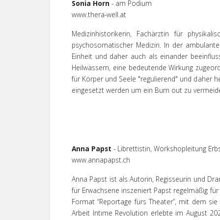
Sonia Horn
- am Podium
www.thera-well.at
Medizinhistorikerin, Fachärztin für physika
psychosomatischer Medizin. In der ambulanten 
Einheit und daher auch als einander beeinflu
Heilwässern, eine bedeutende Wirkung zugeord
für Körper und Seele "regulierend" und daher h
eingesetzt werden um ein Burn out zu vermeide
Anna Papst
- Librettistin, Workshopleitung Erb
www.annapapst.ch
Anna Papst ist als Autorin, Regisseurin und Dr
für Erwachsene inszeniert Papst regelmäßig für 
Format “Reportage fürs Theater”, mit dem sie 
Arbeit Intime Revolution erlebte im August 