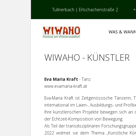
Tullnerbach | Erlschachenstraße 2
+
WAS & WAN
WIWAHO - KÜNSTLER
Eva Maria Kraft
- Tanz
www.evamaria-kraft.at
Eva-Maria Kraft ist Zeitgenössische Tänzerin
international im Laien-, Ausbildungs- und Profib
Ihre künstlerischen Projekte bewegen sich an d
der Echtzeit-Komposition von Bewegung.
Als Teil der transdisziplinären Forschungsgrupp
2022 widmet sie dem Thema „Künstliche Körpe