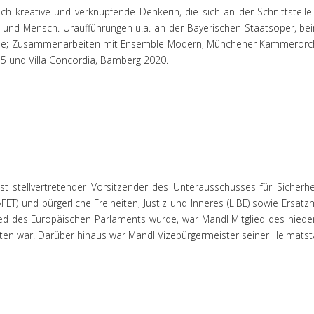
ch kreative und verknüpfende Denkerin, die sich an der Schnittstelle
und Mensch. Uraufführungen u.a. an der Bayerischen Staatsoper, beim
iele; Zusammenarbeiten mit Ensemble Modern, Münchener Kammerorche
15 und Villa Concordia, Bamberg 2020.
ist stellvertretender Vorsitzender des Unterausschusses für Sicherhe
ET) und bürgerliche Freiheiten, Justiz und Inneres (LIBE) sowie Ersat
lied des Europäischen Parlaments wurde, war Mandl Mitglied des niede
ten war. Darüber hinaus war Mandl Vizebürgermeister seiner Heimatst