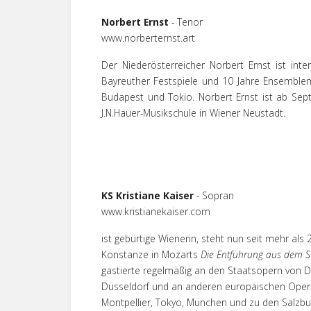
Norbert Ernst
- Tenor
www.norberternst.art
Der Niederösterreicher Norbert Ernst ist inte
Bayreuther Festspiele und 10 Jahre Ensemblemi
Budapest und Tokio. Norbert Ernst ist ab Se
J.N.Hauer-Musikschule in Wiener Neustadt.
KS Kristiane Kaiser
- Sopran
www.kristianekaiser.com
ist gebürtige Wienerin, steht nun seit mehr als
Konstanze in Mozarts
Die Entführung aus dem Se
gastierte regelmäßig an den Staatsopern von 
Düsseldorf und an anderen europäischen Opernh
Montpellier, Tokyo, München und zu den Salzbur