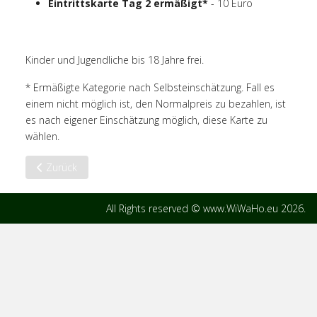
Eintrittskarte Tag 2 ermäßigt*
- 10 Euro
Kinder und Jugendliche bis 18 Jahre frei.
* Ermäßigte Kategorie nach Selbsteinschätzung. Fall es
einem nicht möglich ist, den Normalpreis zu bezahlen, ist
es nach eigener Einschätzung möglich, diese Karte zu
wählen.
Vorheriger Beitrag: Engagiere Dich
Zurück
All Rights reserved © www.WiWaHo.eu 2026.