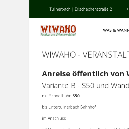
Tullnerbach | Erlschachenstraße 2
+
WAS & WAN
WIWAHO - VERANSTA
Anreise öffentlich von
Variante B - S50 und Wan
mit Schnellbahn
S50
bis Untertullnerbach Bahnhof
im Anschluss