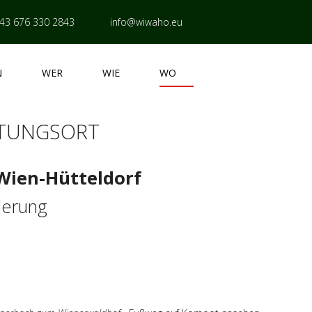
43 676 330 2843
info@wiwaho.eu
N
WER
WIE
WO
LTUNGSORT
 Wien-Hütteldorf
derung